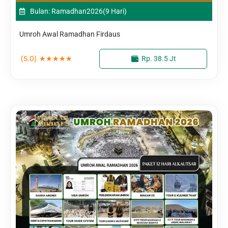
Bulan: Ramadhan
2026
(9 Hari)
Umroh Awal Ramadhan Firdaus
(5.0)
★
★
★
★
★
Rp. 38.5 Jt