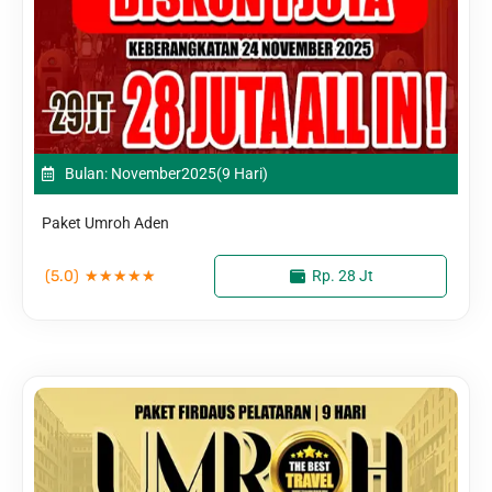
Bulan: November
2025
(9 Hari)
Paket Umroh Aden
(5.0)
★
★
★
★
★
Rp. 28 Jt