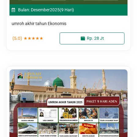
Bulan: Desember
2025
(9 Hari)
umroh akhir tahun Ekonomis
(5.0)
★
★
★
★
★
Rp. 28 Jt