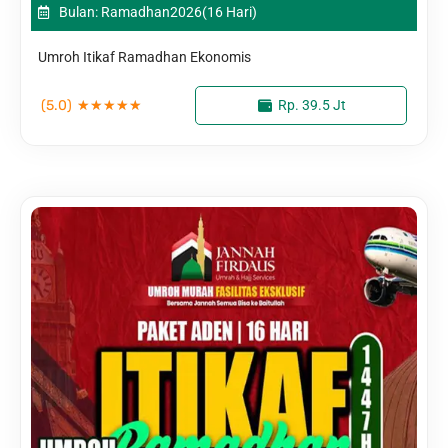
Bulan: Ramadhan
2026
(16 Hari)
Umroh Itikaf Ramadhan Ekonomis
(5.0)
★
★
★
★
★
Rp. 39.5 Jt