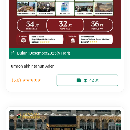
Bulan: Desember
2025
(9 Hari)
umroh akhir tahun Aden
(5.0)
★
★
★
★
★
Rp. 42 Jt