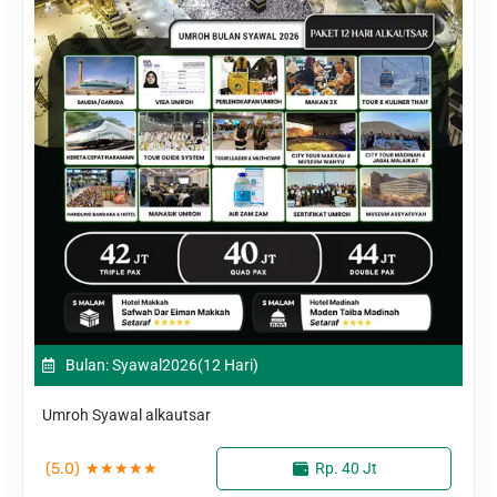
Bulan: Syawal
2026
(12 Hari)
Umroh Syawal alkautsar
(5.0)
★
★
★
★
★
Rp. 40 Jt