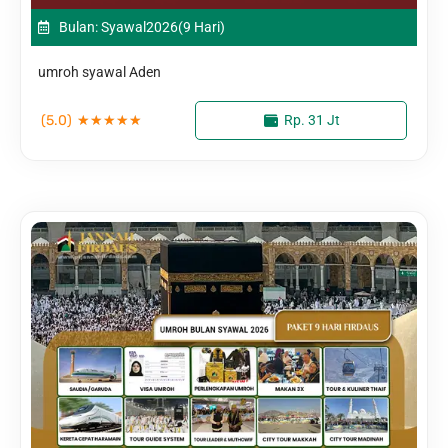
Bulan: Syawal
2026
(9 Hari)
umroh syawal Aden
(5.0)
★
★
★
★
★
Rp. 31 Jt