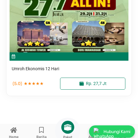
Umroh Ekonomis 12 Hari
(5.0)
★
★
★
★
★
Rp. 27,7 Jt
Hubungi Kami
Home
Berita
Admin
Menu
Paket