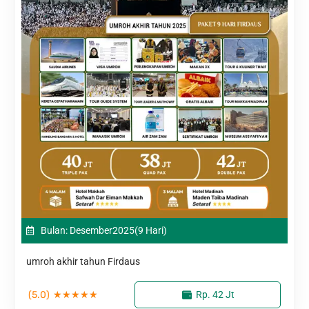
Bulan: Desember
2025
(9 Hari)
umroh akhir tahun Firdaus
(5.0)
★
★
★
★
★
Rp. 42 Jt