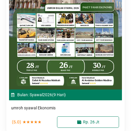
Bulan: Syawal
2026
(9 Hari)
umroh syawal Ekonomis
(5.0)
★
★
★
★
★
Rp. 26 Jt