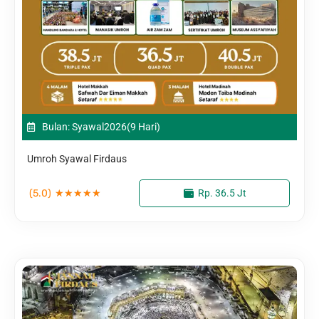
Bulan: Syawal
2026
(9 Hari)
Umroh Syawal Firdaus
(5.0)
★
★
★
★
★
Rp. 36.5 Jt