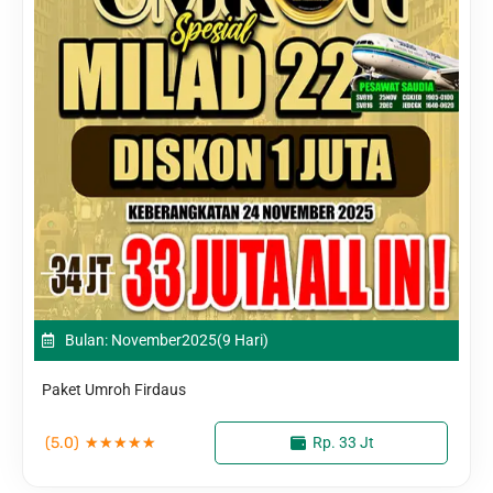
Bulan: November
2025
(9 Hari)
Paket Umroh Firdaus
(5.0)
★
★
★
★
★
Rp. 33 Jt