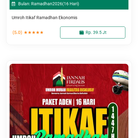
Bulan: Ramadhan
2026
(16 Hari)
Umroh Itikaf Ramadhan Ekonomis
(5.0)
★
★
★
★
★
Rp. 39.5 Jt