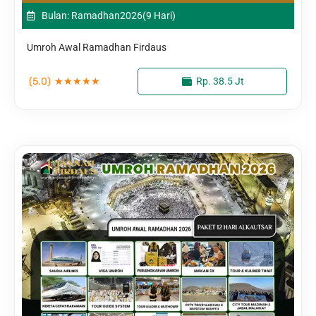
Bulan: Ramadhan
2026
(9 Hari)
Umroh Awal Ramadhan Firdaus
(5.0)
★
★
★
★
★
Rp. 38.5 Jt