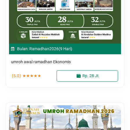
Bulan: Ramadhan
2026
(9 Hari)
umroh awal ramadhan Ekonomis
(5.0)
★
★
★
★
★
Rp. 28 Jt