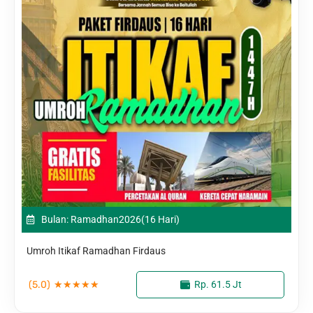
Bulan: Ramadhan
2026
(16 Hari)
Umroh Itikaf Ramadhan Firdaus
(5.0)
★
★
★
★
★
Rp. 61.5 Jt