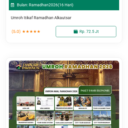
Bulan: Ramadhan
2026
(16 Hari)
Umroh Itikaf Ramadhan Alkautsar
(5.0)
★
★
★
★
★
Rp. 72.5 Jt