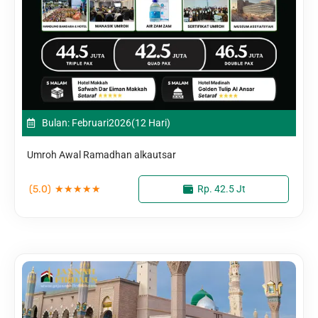
Bulan: Februari
2026
(12 Hari)
Umroh Awal Ramadhan alkautsar
(5.0)
★
★
★
★
★
Rp. 42.5 Jt