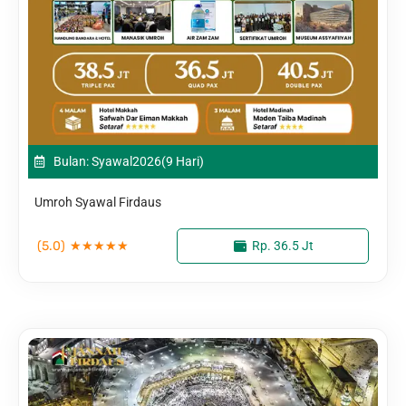
Bulan: Syawal
2026
(9 Hari)
Umroh Syawal Firdaus
(5.0)
★
★
★
★
★
Rp. 36.5 Jt