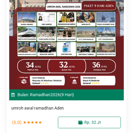
Bulan: Ramadhan
2026
(9 Hari)
umroh awal ramadhan Aden
(5.0)
★
★
★
★
★
Rp. 32 Jt