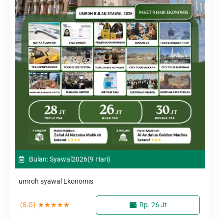
Bulan: Syawal
2026
(9 Hari)
umroh syawal Ekonomis
(5.0)
★
★
★
★
★
Rp. 26 Jt