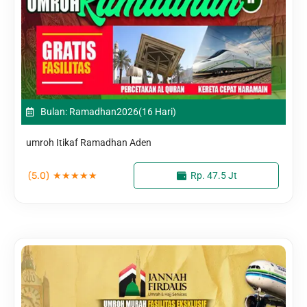
Bulan: Ramadhan
2026
(16 Hari)
umroh Itikaf Ramadhan Aden
(5.0)
★
★
★
★
★
Rp. 47.5 Jt