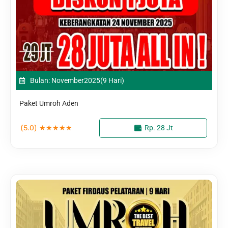
Bulan: November
2025
(9 Hari)
Paket Umroh Aden
(5.0)
★
★
★
★
★
Rp. 28 Jt