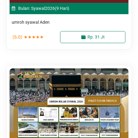
Bulan: Syawal
2026
(9 Hari)
umroh syawal Aden
(5.0)
★
★
★
★
★
Rp. 31 Jt