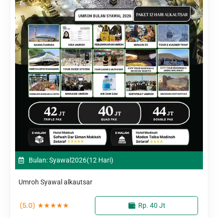
Bulan: Syawal
2026
(12 Hari)
Umroh Syawal alkautsar
(5.0)
★
★
★
★
★
Rp. 40 Jt