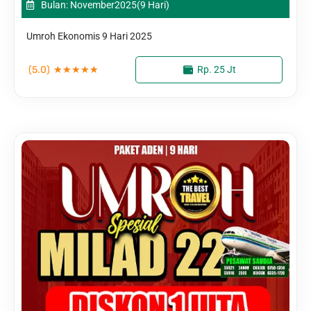
Bulan: November
2025
(9 Hari)
Umroh Ekonomis 9 Hari 2025
(5.0)
★
★
★
★
★
Rp. 25 Jt